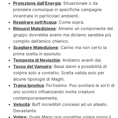
Protezione dall’Energia
: Situazionale o da
prendere comunque in specifiche campagne
incentrate in particolari ambienti.
Respirare sott’Acqua
: Come sopra.
Rimuovi Maledizione
: Almeno un componente del
gruppo dovrebbe averlo ma diciamo sarebbe più
compito dell’amico chierico.
Scagliare Maledizione
: Carino ma non certo la
prima scelta in assoluto.
Tempesta di Nevischio
: Andiamo avanti dai.
Tocco del Vampiro
: Bassi danni e possibilità di
colpire solo a contatto. Scelta valida solo per
alcune tipologie di Maghi.
Trama Ipnotica
: Fortissimo. Puo svoltare le sorti di
uno scontro influenzando molte creature
contemporaneamente.
Velocità
: Buff incredibili concessi ad un alleato.
Devastante.
Volare
: Quale Mago non vorrebbe volare sopra il