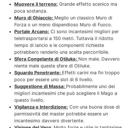
Muovere il terreno:
Grande effetto scenico ma
poca sostanza.
Muro di Ghiaccio:
Meglio un classico Muro di
Forza o un meno dispendioso Muro di Fuoco.
Portale Arcano:
Ci sono incantesimi migliori per
teletrasportarsi a 150 metri. Tuttavia il ridotto
tempo di lancio e le componenti richieste
potrebbero renderlo una scelta percorribile.
Sfera Congelante di Otiluke:
Non male. Davvero
niente male queste sfere di Otiluke.
Sguardo Penetrante:
Effetti carini ma fin troppo
poco per essere uno slot di 6 livello.
Suggestione di Massa:
Probabilmente uno dei
migliori incantesimi che può scegliere il Mago a
questo livello.
Vigilanza e Interdizione:
Con una buona dose di
permissività del master potrebbe essere un
incantesimo davvero divertente.
Visione del Vero
: Molto forte e utile in tantissime