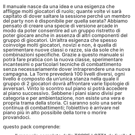
Il manuale nasce da una idea e una esigenza che
affligge molti giocatori di ruolo; quante volte vi sarà
capitato di dover saltare la sessione perché un membro
del party non è disponibile per quella serata? Abbiamo
pensato di creare una specie di versione arcade in
modo da poter consentire ad un gruppo ristretto di
poter giocare anche in assenza di altri componenti del
gruppo di giocatori. Un’altra esigenza che spesso
coinvolge molti giocatori, novizi e non, è quella di
sperimentare nuove classi o razze, sia da sole che in
combinazioni specifiche. Grazie a questo manuale si
potrà fare pratica con la nuova classe, sperimentare
incantesimi o particolari tecniche di combattimento
senza necessariamente dover intraprendere una nuova
campagna. La Torre prevederà 100 livelli diversi, ogni
livello è composto da un’unica stanza nella quale il
gruppo di 2 giocatori dovrà affrontare varie tipologie di
avversari. Vinto lo scontro sul piano si potrà accedere
al piano successivo. Sebbene i piani siano divisi per
categoria e per ambientazione, non esiste una vera e
propria trama della storia. Ci saranno solo una serie
continua di combattimenti; l’obiettivo è arrivare nel
piano più in alto possibile della torre o morire
provandoci.
questo pack comprende: