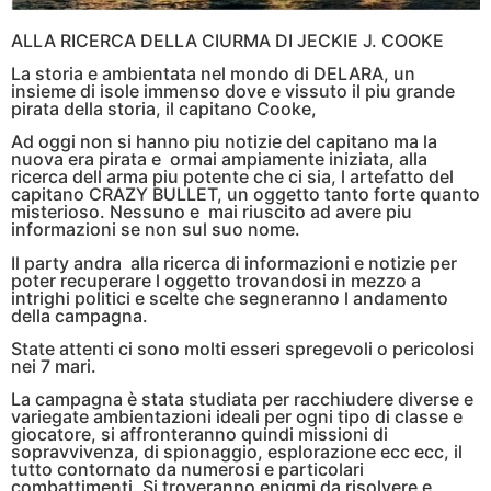
ALLA RICERCA DELLA CIURMA DI JECKIE J. COOKE
La storia e ambientata nel mondo di DELARA, un
insieme di isole immenso dove e vissuto il piu grande
pirata della storia, il capitano Cooke,
Ad oggi non si hanno piu notizie del capitano ma la
nuova era pirata e ormai ampiamente iniziata, alla
ricerca dell arma piu potente che ci sia, l artefatto del
capitano CRAZY BULLET, un oggetto tanto forte quanto
misterioso. Nessuno e mai riuscito ad avere piu
informazioni se non sul suo nome.
Il party andra alla ricerca di informazioni e notizie per
poter recuperare l oggetto trovandosi in mezzo a
intrighi politici e scelte che segneranno l andamento
della campagna.
State attenti ci sono molti esseri spregevoli o pericolosi
nei 7 mari.
La campagna è stata studiata per racchiudere diverse e
variegate ambientazioni ideali per ogni tipo di classe e
giocatore, si affronteranno quindi missioni di
sopravvivenza, di spionaggio, esplorazione ecc ecc, il
tutto contornato da numerosi e particolari
combattimenti. Si troveranno enigmi da risolvere e