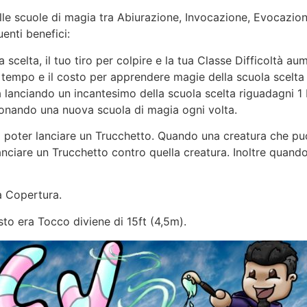
lle scuole di magia tra Abiurazione, Invocazione, Evocazione
nti benefici:
scelta, il tuo tiro per colpire e la tua Classe Difficoltà au
il tempo e il costo per apprendere magie della scuola scelt
lanciando un incantesimo della scuola scelta riguadagni 1 P
ionando una nuova scuola di magia ogni volta.
di poter lanciare un Trucchetto. Quando una creatura che pu
anciare un Trucchetto contro quella creatura. Inoltre quando
a Copertura.
sto era Tocco diviene di 15ft (4,5m).