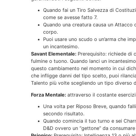
Quando fai un Tiro Salvezza di Costituzi
come se avesse fatto 7.
Quando una creatura causa un Attacco di
corpo.
Puoi usare uno scudo o un’arma che im
un incantesimo.
Savant Elementale:
Prerequisito: richiede di
fulmine o tuono. Quando lanci un incantesimo c
questo cambiamento nel momento in cui dichiar
che infligge danni del tipo scelto, puoi rilan
Talento più volte scegliendo un tipo diverso 
Forza Mentale:
attraverso il costante eserciz
Una volta per Riposo Breve, quando fallis
secondo risultato.
Quando comincia il tuo turno e sei Charm
D&D ovvero un “gettone” da consumare p
Psionico:
Prerequisito: Intelligenza 13 o più 