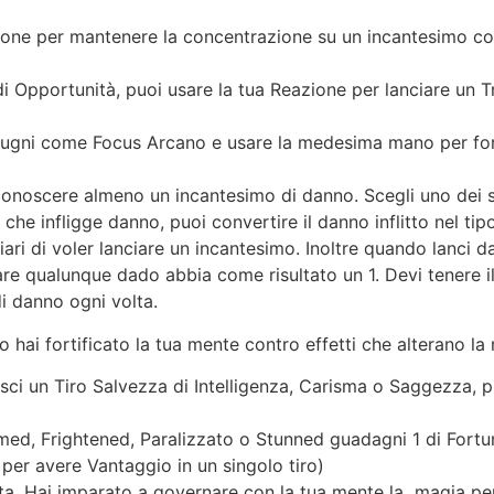
one per mantenere la concentrazione su un incantesimo cons
 Opportunità, puoi usare la tua Reazione per lanciare un T
pugni come Focus Arcano e usare la medesima mano per for
 conoscere almeno un incantesimo di danno. Scegli uno dei s
he infligge danno, puoi convertire il danno inflitto nel tip
i di voler lanciare un incantesimo. Inoltre quando lanci d
ciare qualunque dado abbia come risultato un 1. Devi tenere i
di danno ogni volta.
io hai fortificato la tua mente contro effetti che alterano l
ci un Tiro Salvezza di Intelligenza, Carisma o Saggezza, puo
ed, Frightened, Paralizzato o Stunned guadagni 1 di Fortun
er avere Vantaggio in un singolo tiro)
alta. Hai imparato a governare con la tua mente la magia pe