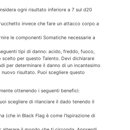
idera ogni risultato inferiore a 7 sul d20
rucchetto invece che fare un attacco corpo a
nire le componenti Somatiche necessarie a
eguenti tipi di danno: acido, freddo, fuoco,
o scelto per questo Talento. Devi dichiarare
adi per determinare il danno di un incantesimo
l nuovo risultato. Puoi scegliere questo
a mente ottenendo i seguenti benefici:
i scegliere di rilanciare il dado tenendo il
a (che in Black Flag è come l’Ispirazione di
r alterare il mondo che ti circonda. Apprendi