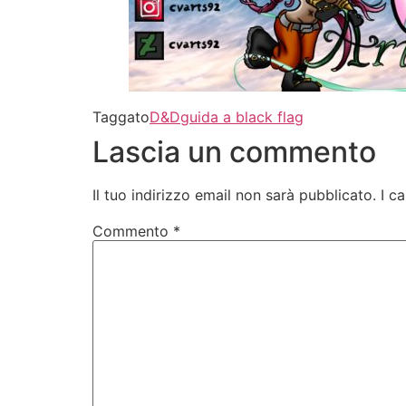
Taggato
D&D
guida a black flag
Lascia un commento
Il tuo indirizzo email non sarà pubblicato.
I c
Commento
*