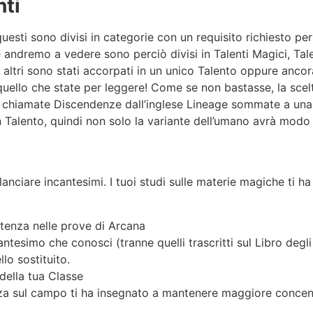
nti
 questi sono divisi in categorie con un requisito richiesto 
 andremo a vedere sono perciò divisi in Talenti Magici, Talen
 altri sono stati accorpati in un unico Talento oppure anco
uello che state per leggere! Come se non bastasse, la scel
g chiamate Discendenze dall’inglese Lineage sommate a una
Talento, quindi non solo la variante dell’umano avrà modo d
 lanciare incantesimi. I tuoi studi sulle materie magiche ti ha
tenza nelle prove di Arcana
ntesimo che conosci (tranne quelli trascritti sul Libro degl
lo sostituito.
della tua Classe
za sul campo ti ha insegnato a mantenere maggiore concentr