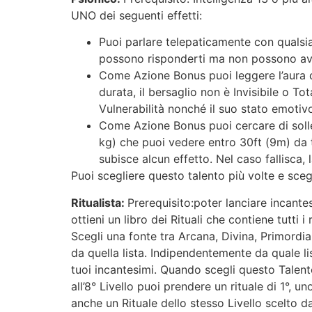
UNO dei seguenti effetti:
Puoi parlare telepaticamente con qualsia
possono risponderti ma non possono avv
Come Azione Bonus puoi leggere l’aura di
durata, il bersaglio non è Invisibile o To
Vulnerabilità nonché il suo stato emotiv
Come Azione Bonus puoi cercare di solle
kg) che puoi vedere entro 30ft (9m) da t
subisce alcun effetto. Nel caso fallisca, 
Puoi scegliere questo talento più volte e sceg
Ritualista:
Prerequisito:poter lanciare incante
ottieni un libro dei Rituali che contiene tutti 
Scegli una fonte tra Arcana, Divina, Primordia
da quella lista. Indipendentemente da quale lis
tuoi incantesimi. Quando scegli questo Talento
all’8° Livello puoi prendere un rituale di 1°, u
anche un Rituale dello stesso Livello scelto da