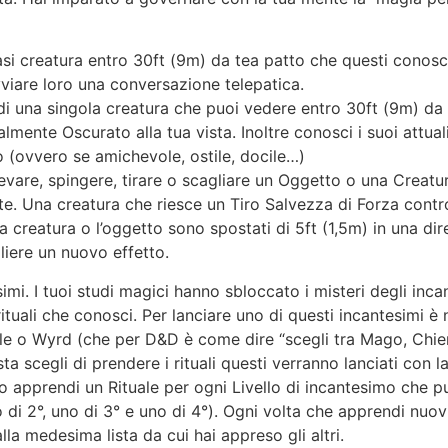
si creatura entro 30ft (9m) da tea patto che questi conosc
iare loro una conversazione telepatica.
 una singola creatura che puoi vedere entro 30ft (9m) da te
talmente Oscurato alla tua vista. Inoltre conosci i suoi attual
o (ovvero se amichevole, ostile, docile…)
vare, spingere, tirare o scagliare un Oggetto o una Creatu
e. Una creatura che riesce un Tiro Salvezza di Forza contro 
la creatura o l’oggetto sono spostati di 5ft (1,5m) in una dir
liere un nuovo effetto.
simi. I tuoi studi magici hanno sbloccato i misteri degli inc
i rituali che conosci. Per lanciare uno di questi incantesimi è 
le o Wyrd (che per D&D è come dire “scegli tra Mago, Chieric
ta scegli di prendere i rituali questi verranno lanciati con 
 apprendi un Rituale per ogni Livello di incantesimo che pu
no di 2°, uno di 3° e uno di 4°). Ogni volta che apprendi nuov
lla medesima lista da cui hai appreso gli altri.