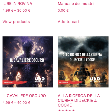
IL RE IN ROVINA
Manuale dei mostri
4,99
€
–
30,00
€
0,00
€
View products
Add to cart
IL CAVALIERE OSCURO
ALLA RICERCA DELLA
CIURMA DI JECKIE J.
4,99
€
–
40,00
€
COOKE