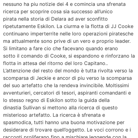
nessuno ha piu notizie dei 4 e comincia una sfrenata
ricerca per scoprire cosa sia successo all’unico
pirata nella storia di Delara ad aver sconfitto
ripetutamente Eskilon. La ciurma e la flotta di JJ Cooke
continuano imperterrite nelle loro operazioni piratesche
ma attualmente sono prive di un vero e proprio leader.
Si limitano a fare cio che facevano quando erano
sotto il comando di Cooke, si espandono e rinforzano la
flotta in attesa del ritorno del loro Capitano..
L’attenzione del resto del mondo è tutta rivolta verso la
scomparsa di Jeckie e ancor di piu verso la scomparsa
del suo artefatto che la rendeva invincibile. Moltissimi
avventurieri, cercatori di tesori, aspiranti comandanti e
lo stesso regno di Eskilon sotto la guida della
dinastia Sullivan si mettono alla ricerca di questo
misterioso artefatto. La ricerca è sfrenata e
spasmodica, tutti hanno una buona motivazione per
desiderare di trovare quell’oggetto. Le voci corrono e i
racconti proliferano fino a mischiare leggende con la