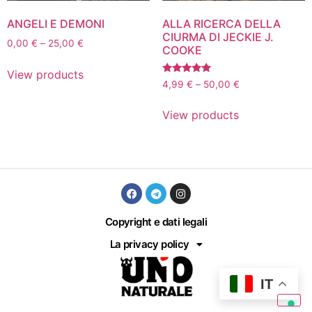
ANGELI E DEMONI
ALLA RICERCA DELLA
CIURMA DI JECKIE J.
0,00
€
–
25,00
€
COOKE
View products
Rated
4,99
€
–
50,00
€
5.00
out of 5
View products
Copyright e dati legali
La privacy policy
IT