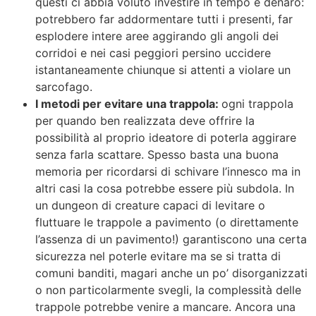
questi ci abbia voluto investire in tempo e denaro:
potrebbero far addormentare tutti i presenti, far
esplodere intere aree aggirando gli angoli dei
corridoi e nei casi peggiori persino uccidere
istantaneamente chiunque si attenti a violare un
sarcofago.
I metodi per evitare una trappola:
ogni trappola
per quando ben realizzata deve offrire la
possibilità al proprio ideatore di poterla aggirare
senza farla scattare. Spesso basta una buona
memoria per ricordarsi di schivare l’innesco ma in
altri casi la cosa potrebbe essere più subdola. In
un dungeon di creature capaci di levitare o
fluttuare le trappole a pavimento (o direttamente
l’assenza di un pavimento!) garantiscono una certa
sicurezza nel poterle evitare ma se si tratta di
comuni banditi, magari anche un po’ disorganizzati
o non particolarmente svegli, la complessità delle
trappole potrebbe venire a mancare. Ancora una