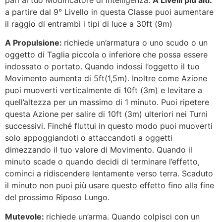
pari al tuo Modificatore di Intelligenza.
A Livelli più alti:
a partire dal 9° Livello in questa Classe puoi aumentare
il raggio di entrambi i tipi di luce a 30ft (9m)
A Propulsione:
richiede un’armatura o uno scudo o un
oggetto di Taglia piccola o inferiore che possa essere
indossato o portato. Quando indossi l’oggetto il tuo
Movimento aumenta di 5ft(1,5m). Inoltre come Azione
puoi muoverti verticalmente di 10ft (3m) e levitare a
quell’altezza per un massimo di 1 minuto. Puoi ripetere
questa Azione per salire di 10ft (3m) ulteriori nei Turni
successivi. Finché fluttui in questo modo puoi muoverti
solo appoggiandoti o attaccandoti a oggetti
dimezzando il tuo valore di Movimento. Quando il
minuto scade o quando decidi di terminare l’effetto,
cominci a ridiscendere lentamente verso terra. Scaduto
il minuto non puoi più usare questo effetto fino alla fine
del prossimo Riposo Lungo.
Mutevole:
richiede un’arma. Quando colpisci con un