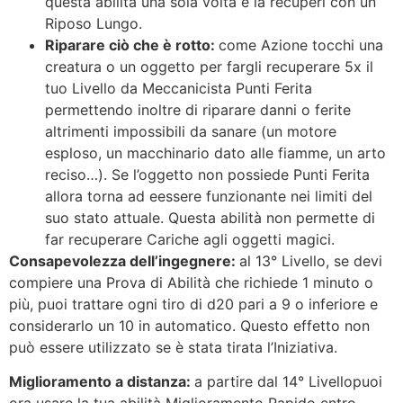
questa abilità una sola volta e la recuperi con un
Riposo Lungo.
Riparare ciò che è rotto:
come Azione tocchi una
creatura o un oggetto per fargli recuperare 5x il
tuo Livello da Meccanicista Punti Ferita
permettendo inoltre di riparare danni o ferite
altrimenti impossibili da sanare (un motore
esploso, un macchinario dato alle fiamme, un arto
reciso…). Se l’oggetto non possiede Punti Ferita
allora torna ad eessere funzionante nei limiti del
suo stato attuale. Questa abilità non permette di
far recuperare Cariche agli oggetti magici.
Consapevolezza dell’ingegnere:
al 13° Livello, se devi
compiere una Prova di Abilità che richiede 1 minuto o
più, puoi trattare ogni tiro di d20 pari a 9 o inferiore e
considerarlo un 10 in automatico. Questo effetto non
può essere utilizzato se è stata tirata l’Iniziativa.
Miglioramento a distanza:
a partire dal 14° Livellopuoi