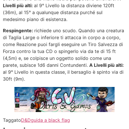
Livelli più alti:
al 9° Livello la distanza diviene 120ft
(36m), al 15° a qualunque distanza purché sul
medesimo piano di esistenza.
Respingente:
richiede uno scudo. Quando una creatura
di Taglia Large o inferiore ti attacca in corpo a corpo,
come Reazione puoi fargli eseguire un Tiro Salvezza di
Forza contro la tua CD o spingerlo via da te di 15 ft
(4,5m) e, se colpisce un oggetto solido come una
parete, subisce 1d6 danni Contundenti.
A Livelli più alti:
al 9° Livello in questa classe, il bersaglio è spinto via di
30ft (9m).
Taggato
D&D
guida a black flag