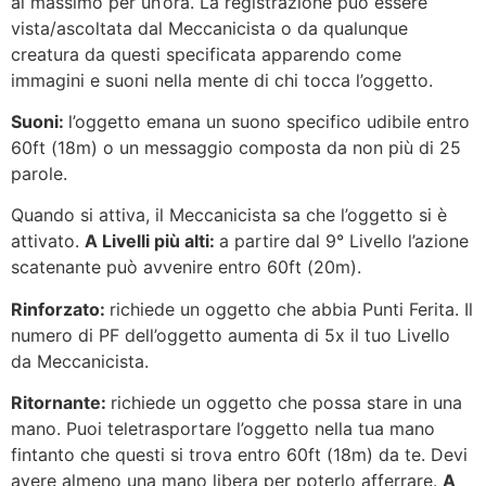
al massimo per un’ora. La registrazione può essere
vista/ascoltata dal Meccanicista o da qualunque
creatura da questi specificata apparendo come
immagini e suoni nella mente di chi tocca l’oggetto.
Suoni:
l’oggetto emana un suono specifico udibile entro
60ft (18m) o un messaggio composta da non più di 25
parole.
Quando si attiva, il Meccanicista sa che l’oggetto si è
attivato.
A Livelli più alti:
a partire dal 9° Livello l’azione
scatenante può avvenire entro 60ft (20m).
Rinforzato:
richiede un oggetto che abbia Punti Ferita. Il
numero di PF dell’oggetto aumenta di 5x il tuo Livello
da Meccanicista.
Ritornante:
richiede un oggetto che possa stare in una
mano. Puoi teletrasportare l’oggetto nella tua mano
fintanto che questi si trova entro 60ft (18m) da te. Devi
avere almeno una mano libera per poterlo afferrare.
A